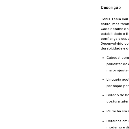
Descrição
Tênis Tesla Coil
estilo, mas tamb
Cada detalhe de
estabilidade e 
confiança e supo
Desenvolvido co
durabilidade e 
Cabedal comb
poliéster de 
maior ajuste 
Lingueta aco
proteção par
Solado de bo
costura later
Palmilha em 
Detalhes em r
moderno e di