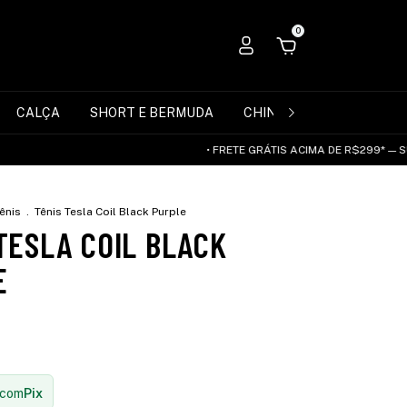
0
CALÇA
SHORT E BERMUDA
CHINELO
ACESSÓRIO
• FRETE GRÁTIS ACIMA DE R$299* — SUDESTE E C
ênis
.
Tênis Tesla Coil Black Purple
TESLA COIL BLACK
E
com
Pix