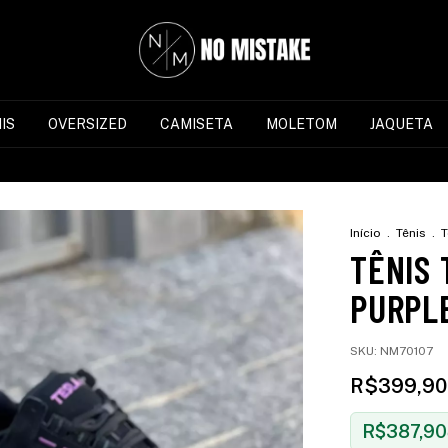
IS
OVERSIZED
CAMISETA
MOLETOM
JAQUETA
Início
.
Tênis
.
T
TÊNIS 
PURPL
SKU:
NM70107
R$399,90
R$387,90