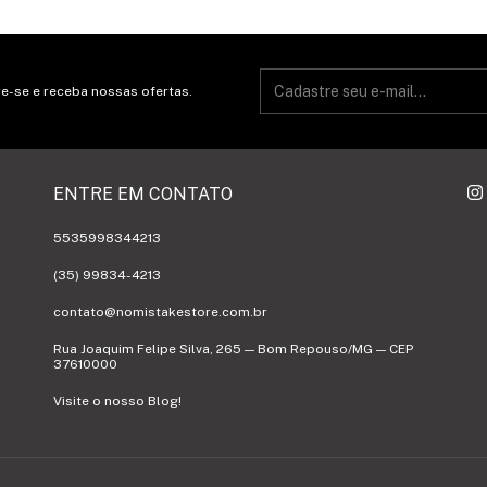
e-se e receba nossas ofertas.
ENTRE EM CONTATO
5535998344213
(35) 99834-4213
contato@nomistakestore.com.br
Rua Joaquim Felipe Silva, 265 — Bom Repouso/MG — CEP
37610000
Visite o nosso Blog!