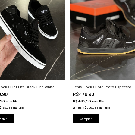
Hocks Flat Lite Black Line White
Tênis Hocks Bold Preto Espectro
9,90
R$479,90
,30
R$465,50
com
Pix
com
Pix
$159,95
sem juros
2
x
de
R$239,95
sem juros
mprar
Comprar