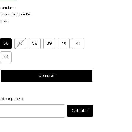
sem juros
pagando com Pix
alhes
36
37
38
39
40
41
44
CEP:
Calcular