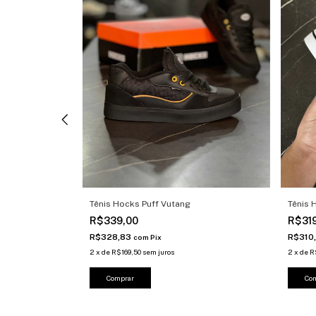
o Refletivo
Tênis Hocks Puff Vutang
Tênis 
R$339,00
R$31
R$328,83
R$310
com
Pix
2
x
de
R$169,50
sem juros
2
x
de
R
Comprar
Co