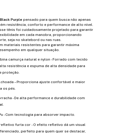
 Black Purple
pensado para quem busca não apenas
ém resistência, conforto e performance de alto nível.
sse tênis foi cuidadosamente projetado para garantir
flexibilidade em cada manobra, proporcionando
rte, seja no skatebord ou nas ruas.
m materiais resistentes para garantir máxima
desempenho em qualquer situação.
ina camurça natural e nylon - Forrado com tecido
alta resistência e espuma de alta densidade para
e proteção.
lchoada – Proporciona ajuste confortável e maior
a os pés.
rracha - De alta performance e durabilidade com
al.
Pu - Com tecnologia para absorver impacto.
efletivo furta cor - O efeito refletivo dá um visual
ferenciado, perfeito para quem quer se destacar,