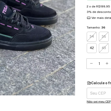
2
x de
R$199,95
3% de desconto
Ver mais det
Tamanho:
36
34
35
42
43
Entregas para o 
Não sei meu CEP