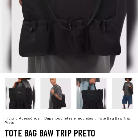
Início
.
Acessórios
.
Bags, pochetes e mochilas
.
Tote Bag Baw Trip
Preto
TOTE BAG BAW TRIP PRETO