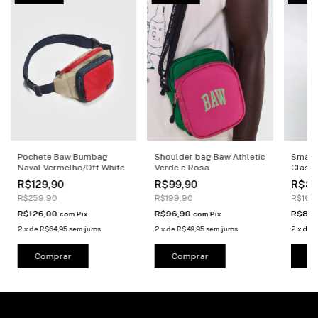
Pochete Baw Bumbag
Shoulder bag Baw Athletic
Smash
Naval Vermelho/Off White
Verde e Rosa
Classi
Marr
R$129,90
R$99,90
R$84
R$259,90
R$199,90
R$169
R$126,00
R$96,90
R$82
com
Pix
com
Pix
2
x
de
R$64,95
sem juros
2
x
de
R$49,95
sem juros
2
x
de
R