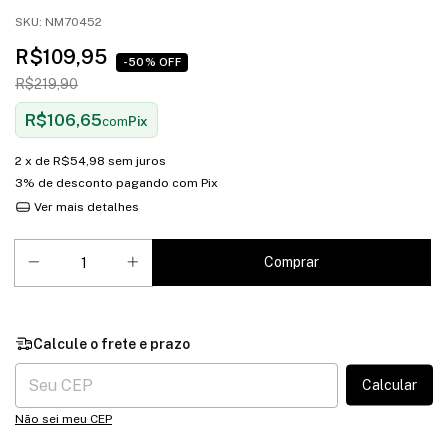
SKU:
NM70452
R$109,95
-50% OFF
R$219,90
R$106,65
com
Pix
2
x de
R$54,98
sem juros
3% de desconto
pagando com Pix
Ver mais detalhes
Entregas para o CEP:
Calcular
Não sei meu CEP