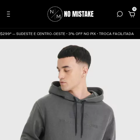
0
299* — SUDESTE E CENTRO-OESTE • 3% OFF NO PIX • TROCA FACILITADA