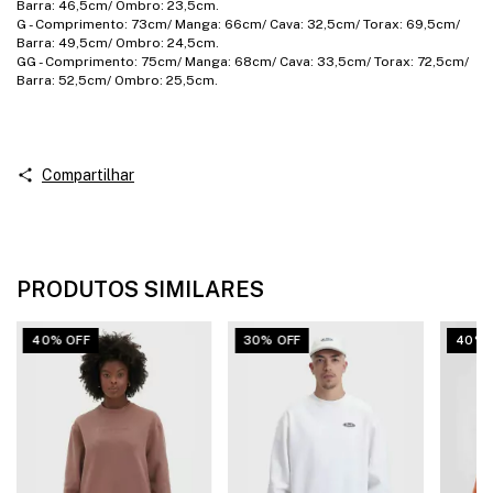
Barra: 46,5cm/ Ombro: 23,5cm.
G - Comprimento: 73cm/ Manga: 66cm/ Cava: 32,5cm/ Torax: 69,5cm/
Barra: 49,5cm/ Ombro: 24,5cm.
GG - Comprimento: 75cm/ Manga: 68cm/ Cava: 33,5cm/ Torax: 72,5cm/
Barra: 52,5cm/ Ombro: 25,5cm.
Compartilhar
PRODUTOS SIMILARES
40% OFF
30% OFF
40% 