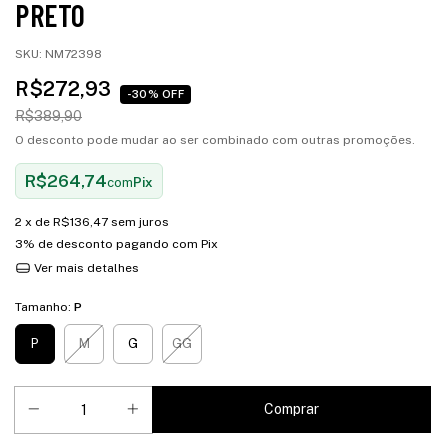
PRETO
SKU:
NM72398
R$272,93
-30% OFF
R$389,90
O desconto pode mudar ao ser combinado com outras promoções.
R$264,74
com
Pix
2
x de
R$136,47
sem juros
3% de desconto
pagando com Pix
Ver mais detalhes
Tamanho:
P
P
M
G
GG