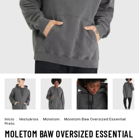
Início
.
Vestuários
.
Moletom
.
Moletom Baw Oversized Essential
Preto
MOLETOM BAW OVERSIZED ESSENTIAL