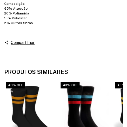
Composição:
65% Algodão
20% Poliamida
10% Poliéster
5% Outras fibras
Compartilhar
PRODUTOS SIMILARES
43% OFF
43% OFF
43% 