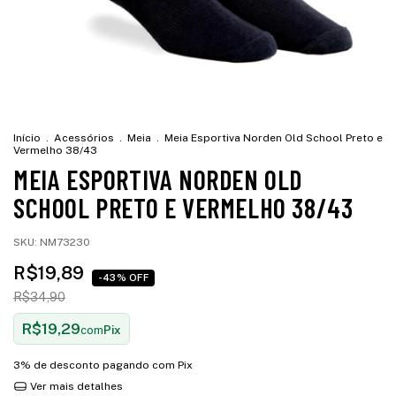
Início
.
Acessórios
.
Meia
.
Meia Esportiva Norden Old School Preto e
Vermelho 38/43
MEIA ESPORTIVA NORDEN OLD
SCHOOL PRETO E VERMELHO 38/43
SKU:
NM73230
R$19,89
-43% OFF
R$34,90
R$19,29
com
Pix
3% de desconto
pagando com Pix
Ver mais detalhes