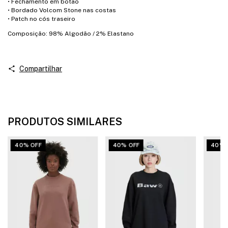
• Fechamento em botão
• Bordado Volcom Stone nas costas
• Patch no cós traseiro
Composição: 98% Algodão / 2% Elastano
Compartilhar
PRODUTOS SIMILARES
40% OFF
40% OFF
40% 