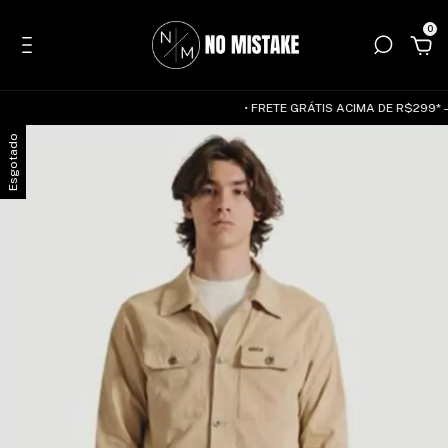
0
• FRETE GRÁTIS ACIMA DE R$299* —
Esgotado