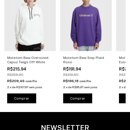
Moletom Baw Oversized
Moletom Baw Snip Plaid
Molet
Capuz Twigs Off White
Roxo
Essent
R$215,94
R$191,94
R$20
R$359,90
R$319,90
R$349
R$209,46
R$186,18
R$20
com
Pix
com
Pix
2
x
de
R$107,97
sem juros
2
x
de
R$95,97
sem juros
2
x
de
R
Comprar
Comprar
C
NEWSLETTER