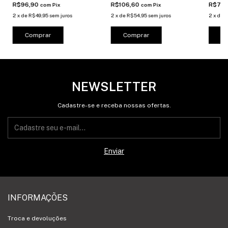
R$96,90
R$106,60
R$72
com
Pix
com
Pix
2
x
de
R$49,95
sem juros
2
x
de
R$54,95
sem juros
2
x
de
R
Comprar
Comprar
C
NEWSLETTER
Cadastre-se e receba nossas ofertas.
INFORMAÇÕES
Troca e devoluções