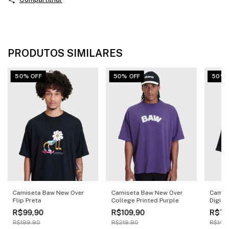
PRODUTOS SIMILARES
50% OFF
50% OFF
50% 
Camiseta Baw New Over
Camiseta Baw New Over
Camis
Flip Preta
College Printed Purple
Digita
R$99,90
R$109,90
R$74
R$199,90
R$219,90
R$149