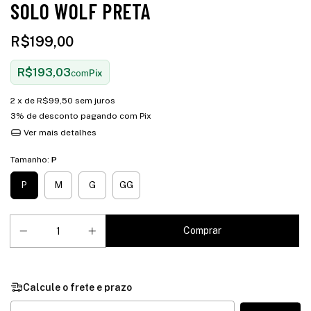
SOLO WOLF PRETA
R$199,00
R$193,03
com
Pix
2
x de
R$99,50
sem juros
3% de desconto
pagando com Pix
Ver mais detalhes
Tamanho:
P
P
M
G
GG
Entregas para o CEP: