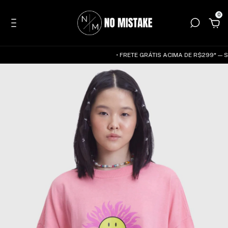
0
• FRETE GRÁTIS ACIMA DE R$299* — SUD