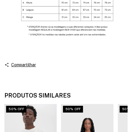
Compartilhar
PRODUTOS SIMILARES
50% OFF
50% OFF
50% 