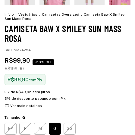
Início
.
Vestuários
.
Camisetas Oversized
.
Camiseta Baw X Smiley
Sun Mass Rosa
CAMISETA BAW X SMILEY SUN MASS
ROSA
SKU:
NM74254
R$99,90
-50% OFF
R$199,90
R$96,90
com
Pix
2
x de
R$49,95
sem juros
3% de desconto
pagando com Pix
Ver mais detalhes
Tamanho:
G
PP
P
M
G
GG