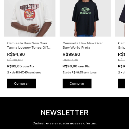
Camiseta Baw New Over
Camiseta Baw New Over
Camis
Turma Looney Tones Off
Baw World Preta
Snip P
White
R$94,90
R$99,90
R$99
R$189,90
R$199,90
R$199
R$92,05
R$96,90
R$96
com
Pix
com
Pix
2
x
de
R$47,45
sem juros
2
x
de
R$49,95
sem juros
2
x
de
R
Comprar
Comprar
C
NEWSLETTER
Cadastre-se e receba nossas ofertas.