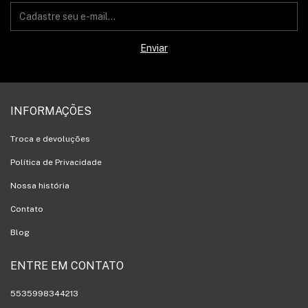
INFORMAÇÕES
Troca e devoluções
Política de Privacidade
Nossa história
Contato
Blog
ENTRE EM CONTATO
5535998344213