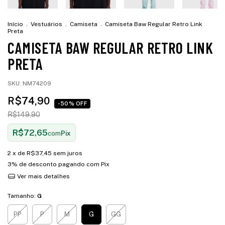
Início
.
Vestuários
.
Camiseta
.
Camiseta Baw Regular Retro Link
Preta
CAMISETA BAW REGULAR RETRO LINK
PRETA
SKU:
NM74209
R$74,90
-50% OFF
R$149,90
R$72,65
com
Pix
2
x de
R$37,45
sem juros
3% de desconto
pagando com Pix
Ver mais detalhes
Tamanho:
G
PP
P
M
G
GG