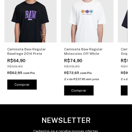
Camiseta Baw Regular
Camiseta Baw Regular
Camis
Bawllege 2014 Preta
Molecules Off White
Snip P
R$64,90
R$74,90
R$99
R$129,90
R$149,90
R$199
R$62,95
R$72,65
R$96
com
Pix
com
Pix
2
x
de
R$37,45
sem juros
2
x
de
R
Comprar
Comprar
C
NEWSLETTER
Cadastre-se e receba nossas ofertas.