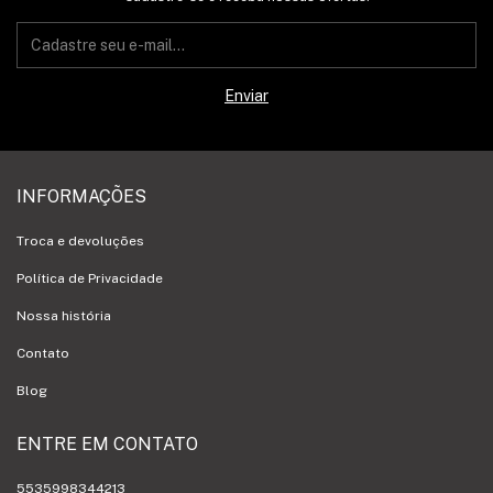
INFORMAÇÕES
Troca e devoluções
Política de Privacidade
Nossa história
Contato
Blog
ENTRE EM CONTATO
5535998344213