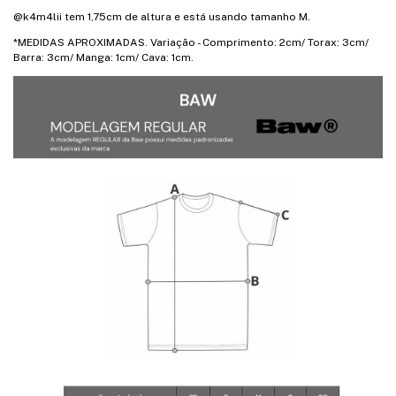
@k4m4lii tem 1,75cm de altura e está usando tamanho M.
*MEDIDAS APROXIMADAS. Variação - Comprimento: 2cm/ Torax: 3cm/
Barra: 3cm/ Manga: 1cm/ Cava: 1cm.