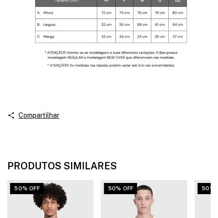
Compartilhar
PRODUTOS SIMILARES
50% OFF
50% OFF
50% 