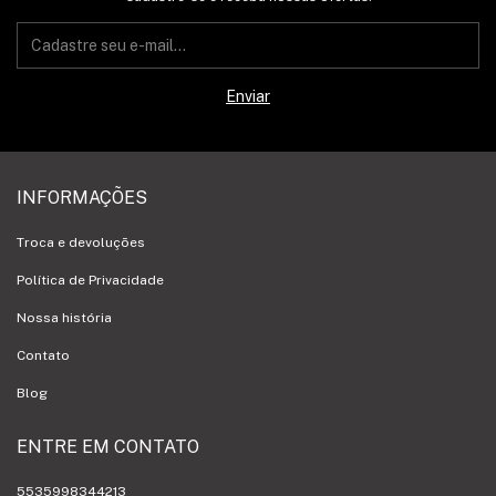
INFORMAÇÕES
Troca e devoluções
Política de Privacidade
Nossa história
Contato
Blog
ENTRE EM CONTATO
5535998344213