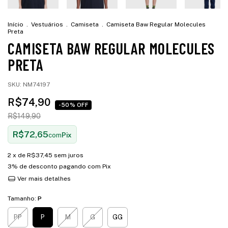
Início
.
Vestuários
.
Camiseta
.
Camiseta Baw Regular Molecules
Preta
CAMISETA BAW REGULAR MOLECULES
PRETA
SKU:
NM74197
R$74,90
-50% OFF
R$149,90
R$72,65
com
Pix
2
x de
R$37,45
sem juros
3% de desconto
pagando com Pix
Ver mais detalhes
Tamanho:
P
PP
P
M
G
GG