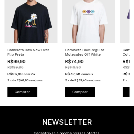
Camiseta Baw New Over
Camiseta Baw Regular
Camis
Flip Preta
Molecules Off White
Colleg
R$99,90
R$74,90
R$10
R$199,90
R$149,90
R$219
R$96,90
R$72,65
R$106
com
Pix
com
Pix
2
x
de
R$49,95
sem juros
2
x
de
R$37,45
sem juros
2
x
de
R
Comprar
Comprar
C
NEWSLETTER
Cadastre-se e receba nossas ofertas.