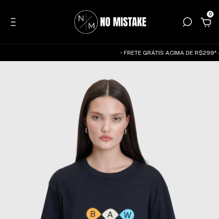
0
• FRETE GRÁTIS ACIMA DE R$299* — 