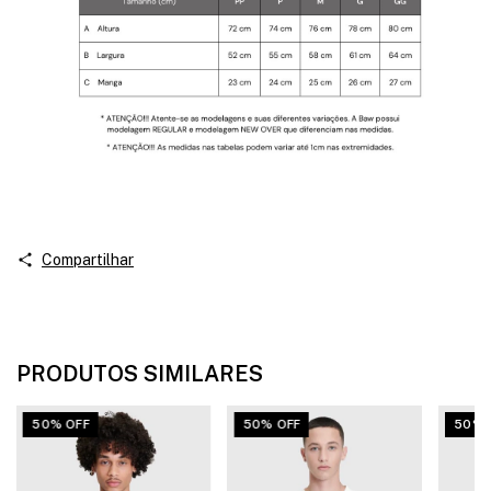
Compartilhar
PRODUTOS SIMILARES
50% OFF
50% OFF
50% 