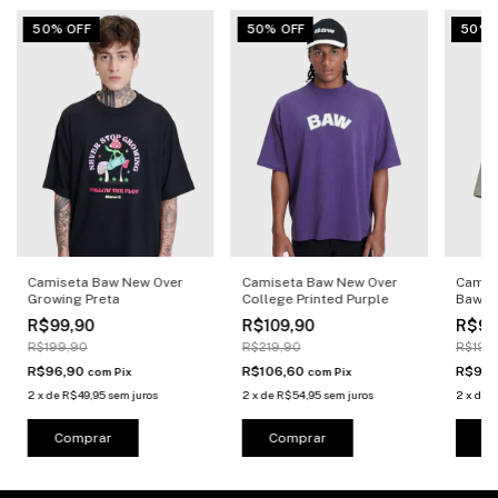
50% OFF
50% OFF
50% 
Camiseta Baw New Over
Camiseta Baw New Over
Camis
Growing Preta
College Printed Purple
Baw Wo
R$99,90
R$109,90
R$99
R$199,90
R$219,90
R$199
R$96,90
R$106,60
R$96
com
Pix
com
Pix
2
x
de
R$49,95
sem juros
2
x
de
R$54,95
sem juros
2
x
de
R
Comprar
Comprar
C