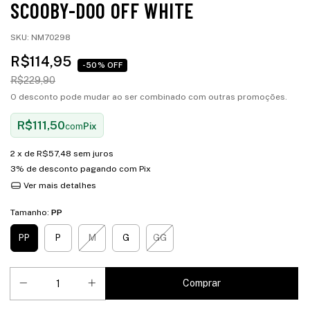
SCOOBY-DOO OFF WHITE
SKU:
NM70298
R$114,95
-50% OFF
R$229,90
O desconto pode mudar ao ser combinado com outras promoções.
R$111,50
com
Pix
2
x de
R$57,48
sem juros
3% de desconto
pagando com Pix
Ver mais detalhes
Tamanho:
PP
PP
P
M
G
GG