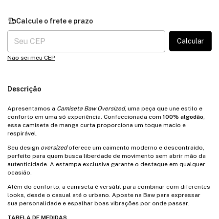
Entregas para o CEP:
Calcular
Não sei meu CEP
Descrição
Apresentamos a
Camiseta Baw Oversized
, uma peça que une estilo e
conforto em uma só experiência. Confeccionada com
100% algodão
,
essa camiseta de manga curta proporciona um toque macio e
respirável.
Seu design
oversized
oferece um caimento moderno e descontraído,
perfeito para quem busca liberdade de movimento sem abrir mão da
autenticidade. A estampa exclusiva garante o destaque em qualquer
ocasião.
Além do conforto, a camiseta é versátil para combinar com diferentes
looks, desde o casual até o urbano. Aposte na Baw para expressar
sua personalidade e espalhar boas vibrações por onde passar.
TABELA DE MEDIDAS