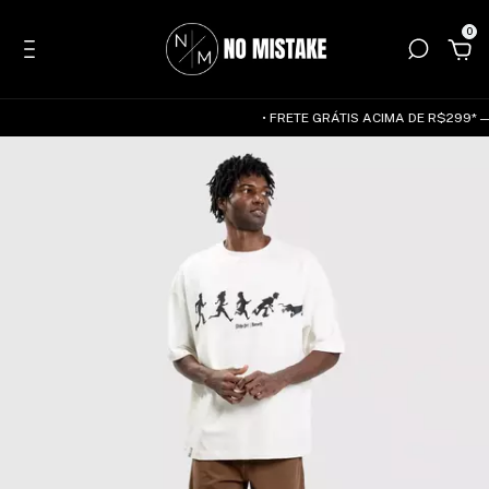
0
• FRETE GRÁTIS ACIMA DE R$299* — 