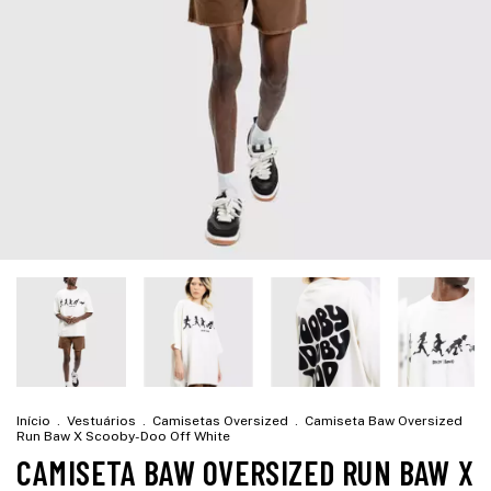
Início
.
Vestuários
.
Camisetas Oversized
.
Camiseta Baw Oversized
Run Baw X Scooby-Doo Off White
CAMISETA BAW OVERSIZED RUN BAW X