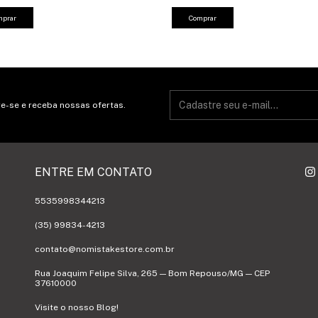
mprar
Comprar
e-se e receba nossas ofertas.
ENTRE EM CONTATO
5535998344213
(35) 99834-4213
contato@nomistakestore.com.br
Rua Joaquim Felipe Silva, 265 — Bom Repouso/MG — CEP
37610000
Visite o nosso Blog!