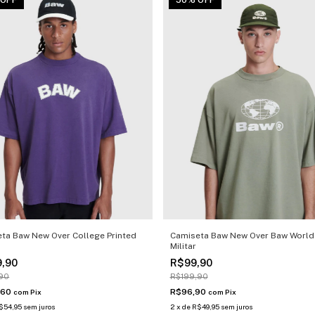
 OFF
50% OFF
ta Baw New Over College Printed
Camiseta Baw New Over Baw World
Militar
9,90
R$99,90
90
R$199,90
,60
R$96,90
com
Pix
com
Pix
$54,95
sem juros
2
x
de
R$49,95
sem juros