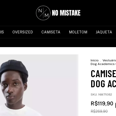
IS
OVERSIZED
CAMISETA
MOLETOM
JAQUETA
Início
.
Vestuári
Dog Academics 
CAMIS
DOG A
SKU:
NM71082
R$119,90
R$269,90