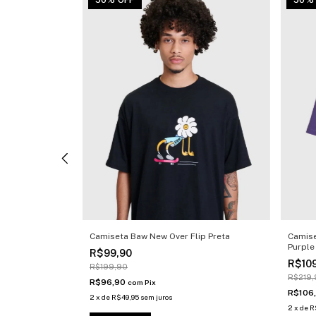
50% OFF
50%
aw World Off
Camiseta Baw New Over Flip Preta
Camise
Purple
R$99,90
R$10
R$199,90
R$219,
R$96,90
com
Pix
R$106
2
x
de
R$49,95
sem juros
2
x
de
R