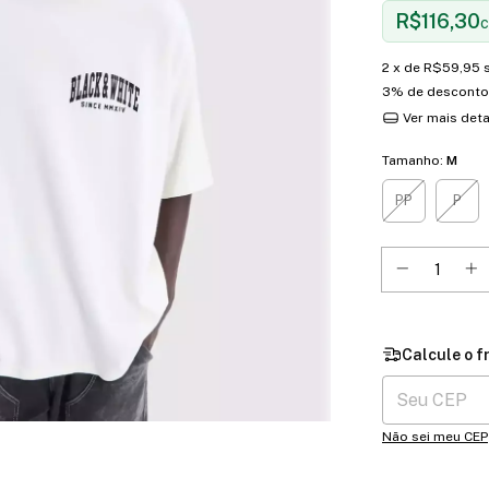
R$116,30
2
x de
R$59,95
3% de desconto
Ver mais det
Tamanho:
M
PP
P
Entregas para o 
Não sei meu CEP