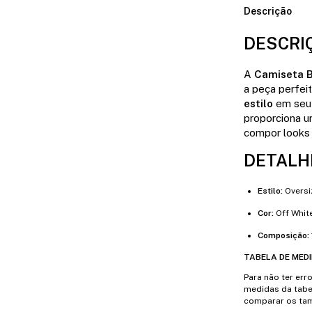
Descrição
DESCRI
A
Camiseta B
a peça perfei
estilo
em seu 
proporciona u
compor looks 
DETALH
Estilo:
Oversi
Cor:
Off Whit
Composição:
TABELA DE MED
Para não ter err
medidas da tabe
comparar os tam