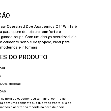
ÇÃO
aw Oversized Dog Academics Off White
é
ta para quem deseja unir
conforto e
guarda-roupa. Com um design oversized, ela
m caimento solto e despojado, ideal para
modernos e informais.
ES DO PRODUTO
zed
e
100% algodão
IDAS
o na hora de escolher seu tamanho, confira as
la com uma camiseta sua que você gosta, ai é só
anhos e acertar na medida na hora de pedir.