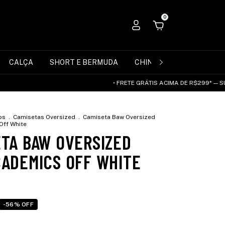
0
CALÇA
SHORT E BERMUDA
CHINELO
ACESSÓRIO
• FRETE GRÁTIS ACIMA DE R$299* — SUDESTE E 
os
.
Camisetas Oversized
.
Camiseta Baw Oversized
Off White
ETA BAW OVERSIZED
CADEMICS OFF WHITE
-56% OFF