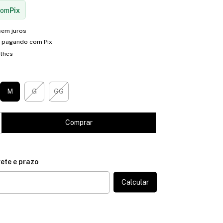
com
Pix
sem juros
pagando com Pix
alhes
M
G
GG
CEP:
Calcular