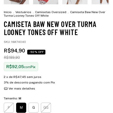
Início
.
Vestuários
.
Camisetas Oversized
.
Camiseta Baw New Over
Turma Looney Tones Off White
CAMISETA BAW NEW OVER TURMA
LOONEY TONES OFF WHITE
SKU:
NM74040
R$94,90
-50% OFF
R$189,90
R$92,05
com
Pix
2
x de
R$47,45
sem juros
3% de desconto
pagando com Pix
Ver mais detalhes
Tamanho:
M
P
M
G
GG