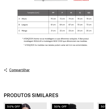
Compartilhar
PRODUTOS SIMILARES
50% OFF
50% OFF
50% 