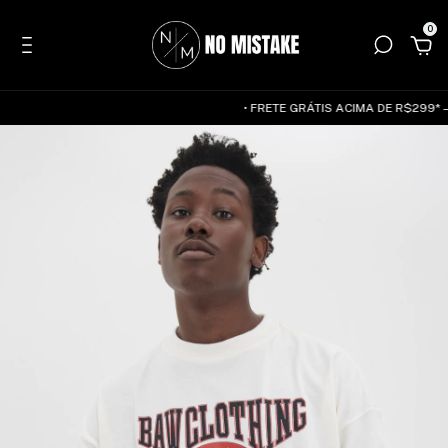
0
• FRETE GRÁTIS ACIMA DE R$299* — 